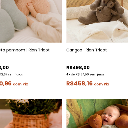
eta pompom | Rian Tricot
Cangoo | Rian Tricot
8,00
R$498,00
12,67
sem juros
4
x
de
R$124,50
sem juros
0,96
R$458,16
com
Pix
com
Pix