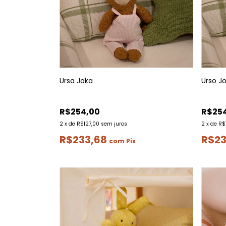
Ursa Joka
Urso J
R$254,00
R$25
2
x
de
R$127,00
sem juros
2
x
de
R$
R$233,68
R$23
com
Pix