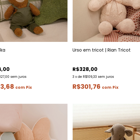
oka
Urso em tricot | Rian Tricot
4,00
R$328,00
127,00
sem juros
3
x
de
R$109,33
sem juros
3,68
R$301,76
com
Pix
com
Pix