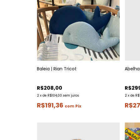
Baleia | Rian Tricot
Abelha 
R$208,00
R$29
2
x
de
R$104,00
sem juros
2
x
de
R$
R$191,36
R$2
com
Pix