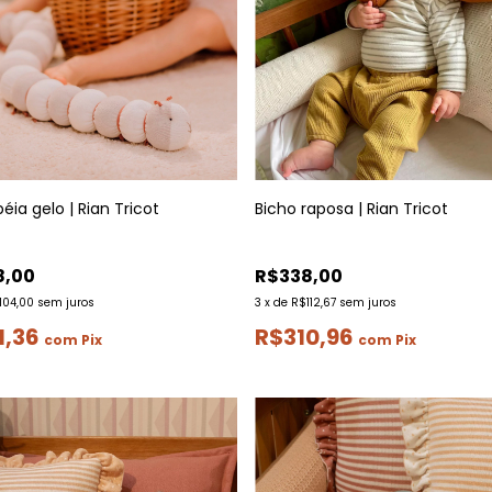
ia gelo | Rian Tricot
Bicho raposa | Rian Tricot
8,00
R$338,00
104,00
sem juros
3
x
de
R$112,67
sem juros
1,36
R$310,96
com
Pix
com
Pix