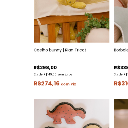
Coelho bunny | Rian Tricot
Borbol
R$298,00
R$33
2
x
de
R$149,00
sem juros
3
x
de
R$1
R$274,16
R$31
com
Pix