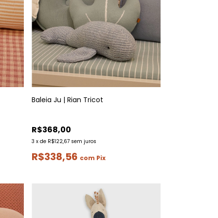
Baleia Ju | Rian Tricot
R$368,00
3
x
de
R$122,67
sem juros
R$338,56
com
Pix