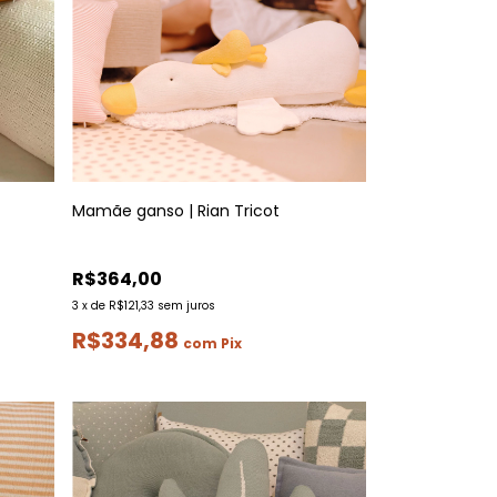
Mamãe ganso | Rian Tricot
R$364,00
3
x
de
R$121,33
sem juros
R$334,88
com
Pix