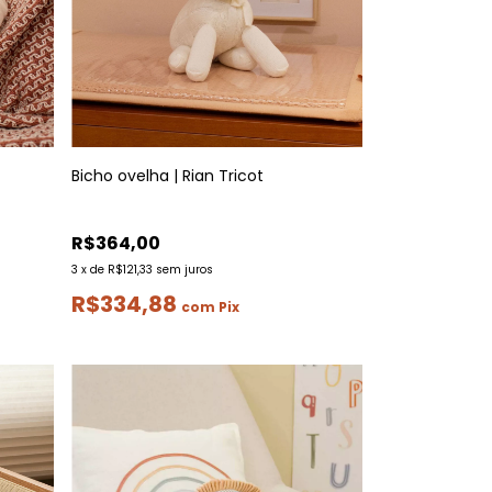
Bicho ovelha | Rian Tricot
R$364,00
3
x
de
R$121,33
sem juros
R$334,88
com
Pix