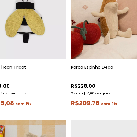
| Rian Tricot
Porco Espinho Deco
9,00
R$228,00
149,50
sem juros
2
x
de
R$114,00
sem juros
75,08
R$209,76
com
Pix
com
Pix