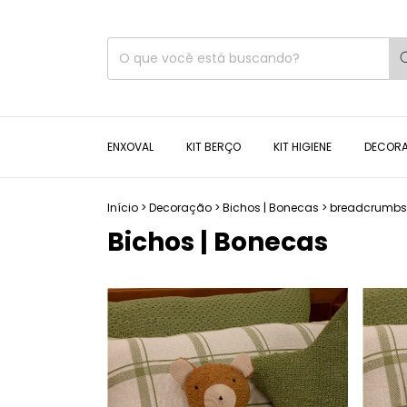
ENXOVAL
KIT BERÇO
KIT HIGIENE
DECOR
Início
>
Decoração
>
Bichos | Bonecas
>
breadcrumbs
Bichos | Bonecas