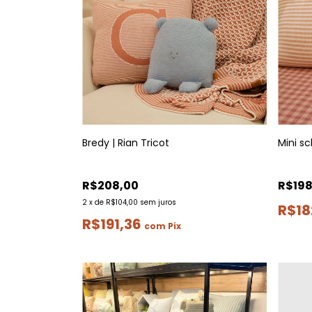
Bredy | Rian Tricot
Mini sc
R$208,00
R$198
2
x
de
R$104,00
sem juros
R$18
R$191,36
com
Pix