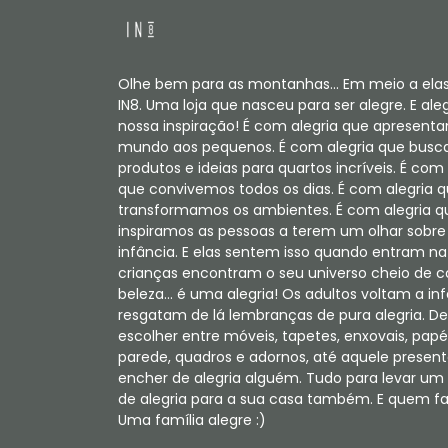
Olhe bem para as montanhas... Em meio a elas
IN8. Uma loja que nasceu para ser alegre. E aleg
nossa inspiração! É com alegria que apresent
mundo aos pequenos. É com alegria que bus
produtos e ideias para quartos incríveis. É com 
que convivemos todos os dias. É com alegria 
transformamos os ambientes. É com alegria q
inspiramos as pessoas a terem um olhar sobre
infância. E elas sentem isso quando entram na 
crianças encontram o seu universo cheio de c
beleza... é uma alegria! Os adultos voltam a in
resgatam de lá lembranças de pura alegria. De
escolher entre móveis, tapetes, enxovais, papé
parede, quadros e adornos, até aquele present
encher de alegria alguém. Tudo para levar u
de alegria para a sua casa também. E quem faz
Uma família alegre :)