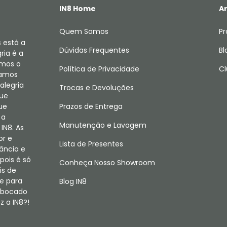
IN8 Home
Ar
Quem Somos
Pr
 está a
Dúvidas Frequentes
Bl
ria é a
amos o
Política de Privacidade
Cl
camos
alegria
Trocas e Devoluções
que
ue
Prazos de Entrega
 a
Manutenção e Lavagem
IN8. As
or e
Lista de Presentes
fância e
pois é só
Conheça Nosso Showroom
is de
e para
Blog IN8
m bocado
 a IN8?!