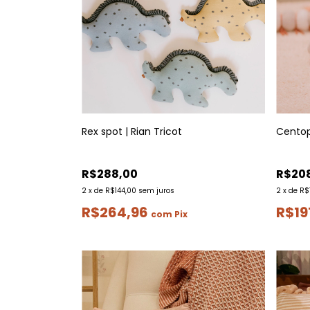
Rex spot | Rian Tricot
Centopé
R$288,00
R$20
2
x
de
R$144,00
sem juros
2
x
de
R$
R$264,96
R$19
com
Pix