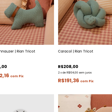
hnauzer | Rian Tricot
Caracol | Rian Tricot
,00
R$208,00
2
x
de
R$104,00
sem juros
2,16
com
Pix
R$191,36
com
Pix