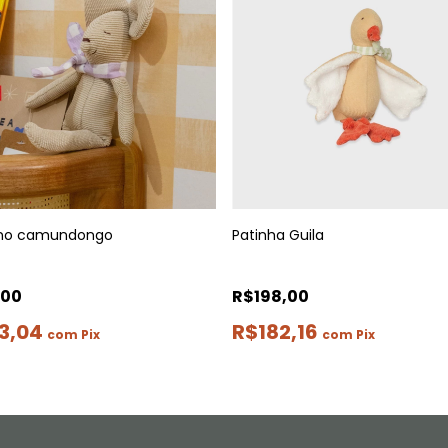
no camundongo
Patinha Guila
,00
R$198,00
3,04
R$182,16
com
Pix
com
Pix