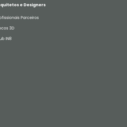
quitetos e Designers
ofissionais Parceiros
ocos 3D
ub IN8