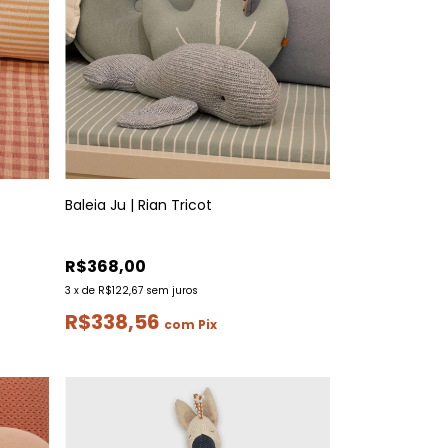
Baleia Ju | Rian Tricot
R$368,00
3
x
de
R$122,67
sem juros
R$338,56
com
Pix