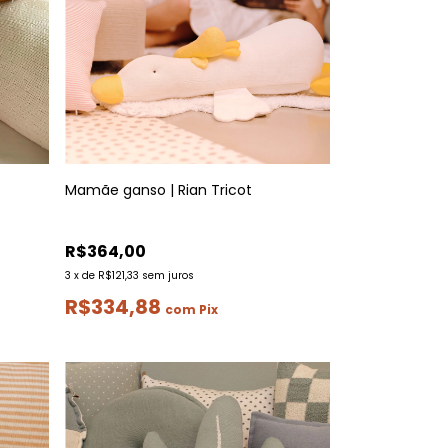
Mamãe ganso | Rian Tricot
R$364,00
3
x
de
R$121,33
sem juros
R$334,88
com
Pix