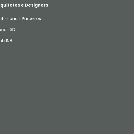
quitetos e Designers
ofissionais Parceiros
ocos 3D
ub IN8