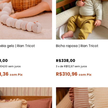
ia gelo | Rian Tricot
Bicho raposa | Rian Tricot
8,00
R$338,00
104,00
sem juros
3
x
de
R$112,67
sem juros
1,36
R$310,96
com
Pix
com
Pix