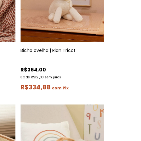
Bicho ovelha | Rian Tricot
R$364,00
3
x
de
R$121,33
sem juros
R$334,88
com
Pix