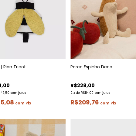
| Rian Tricot
Porco Espinho Deco
9,00
R$228,00
149,50
sem juros
2
x
de
R$114,00
sem juros
75,08
R$209,76
com
Pix
com
Pix