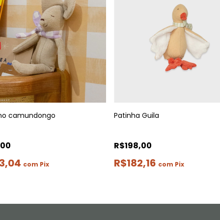
no camundongo
Patinha Guila
,00
R$198,00
3,04
R$182,16
com
Pix
com
Pix