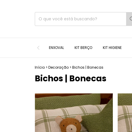
ENXOVAL
KIT BERÇO
KIT HIGIENE
Início
>
Decoração
>
Bichos | Bonecas
Bichos | Bonecas