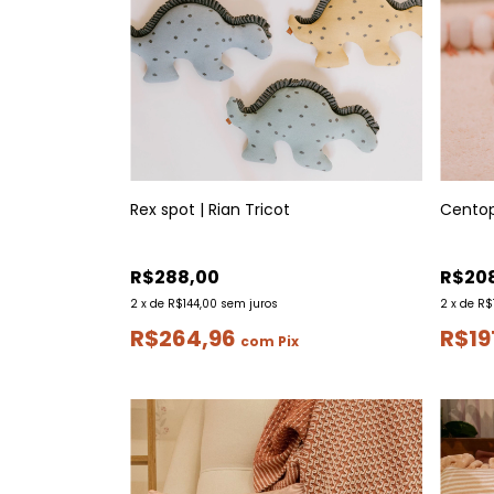
Rex spot | Rian Tricot
Centopé
R$288,00
R$20
2
x
de
R$144,00
sem juros
2
x
de
R$
R$264,96
R$19
com
Pix