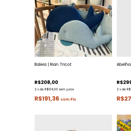
Baleia | Rian Tricot
Abelha 
R$208,00
R$29
2
x
de
R$104,00
sem juros
2
x
de
R$
R$191,36
R$2
com
Pix