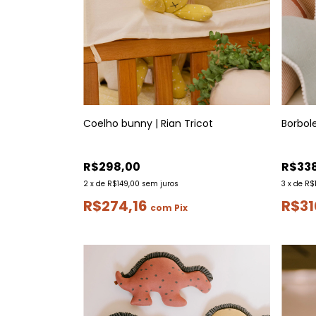
Coelho bunny | Rian Tricot
Borbol
R$298,00
R$33
2
x
de
R$149,00
sem juros
3
x
de
R$1
R$274,16
R$31
com
Pix