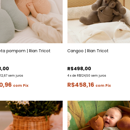
eta pompom | Rian Tricot
Cangoo | Rian Tricot
8,00
R$498,00
12,67
sem juros
4
x
de
R$124,50
sem juros
0,96
R$458,16
com
Pix
com
Pix