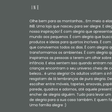
Olhe bem para as montanhas... Em meio a elas
IN8. Uma loja que nasceu para ser alegre. E aleg
nossa inspiração! É com alegria que apresent
mundo aos pequenos. É com alegria que bus
produtos e ideias para quartos incríveis. É com 
que convivemos todos os dias. É com alegria 
transformamos os ambientes. É com alegria q
inspiramos as pessoas a terem um olhar sobre
infância. E elas sentem isso quando entram na 
crianças encontram o seu universo cheio de c
beleza... é uma alegria! Os adultos voltam a in
resgatam de lá lembranças de pura alegria. De
escolher entre móveis, tapetes, enxovais, papé
parede, quadros e adornos, até aquele present
encher de alegria alguém. Tudo para levar u
de alegria para a sua casa também. E quem faz
Uma família alegre :)