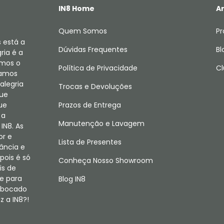
IN8 Home
Ar
Quem Somos
Pr
 está a
Dúvidas Frequentes
Bl
ria é a
amos o
Política de Privacidade
Cl
camos
alegria
Trocas e Devoluções
que
ue
Prazos de Entrega
 a
Manutenção e Lavagem
IN8. As
or e
Lista de Presentes
fância e
pois é só
Conheça Nosso Showroom
is de
e para
Blog IN8
m bocado
 a IN8?!