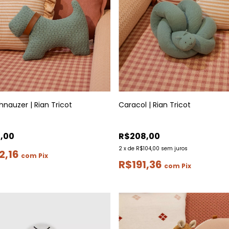
hnauzer | Rian Tricot
Caracol | Rian Tricot
,00
R$208,00
2
x
de
R$104,00
sem juros
2,16
com
Pix
R$191,36
com
Pix