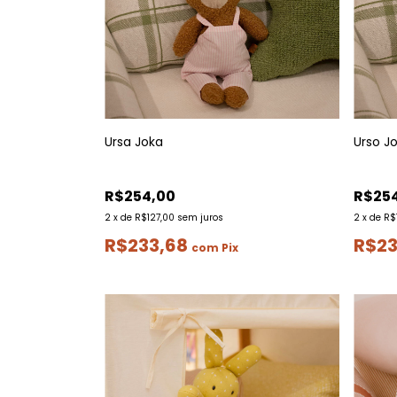
Ursa Joka
Urso J
R$254,00
R$25
2
x
de
R$127,00
sem juros
2
x
de
R$
R$233,68
R$23
com
Pix