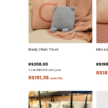
Bredy | Rian Tricot
Mini sc
R$208,00
R$198
2
x
de
R$104,00
sem juros
R$18
R$191,36
com
Pix