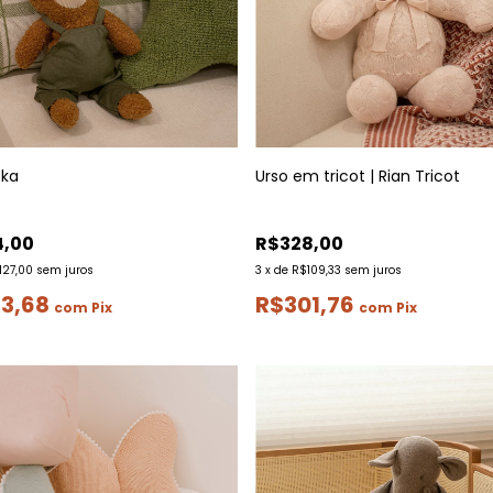
oka
Urso em tricot | Rian Tricot
4,00
R$328,00
127,00
sem juros
3
x
de
R$109,33
sem juros
3,68
R$301,76
com
Pix
com
Pix