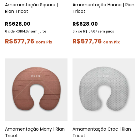
Amamentação Square |
Amamentação Hanna | Rian
Rian Tricot
Tricot
R$628,00
R$628,00
6
x
de
R$104,67
sem juros
6
x
de
R$104,67
sem juros
R$577,76
R$577,76
com
Pix
com
Pix
Amamentação Mony | Rian
Amamentação Croc | Rian
Tricot
Tricot