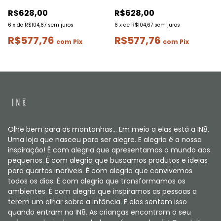
R$628,00
R$628,00
6
x
de
R$104,67
sem juros
6
x
de
R$104,67
sem juros
R$577,76
R$577,76
com
Pix
com
Pix
Olhe bem para as montanhas... Em meio a elas está a IN8.
Uma loja que nasceu para ser alegre. E alegria é a nossa
inspiração! É com alegria que apresentamos o mundo aos
pequenos. É com alegria que buscamos produtos e ideias
para quartos incríveis. É com alegria que convivemos
todos os dias. É com alegria que transformamos os
ambientes. É com alegria que inspiramos as pessoas a
terem um olhar sobre a infância. E elas sentem isso
quando entram na IN8. As crianças encontram o seu