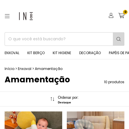
0
ENXOVAL
KIT BERÇO
KIT HIGIENE
DECORAÇÃO
PAPÉIS DE P
Início
>
Enxoval
>
Amamentação
Amamentação
10 produtos
Ordenar por:
Destaque