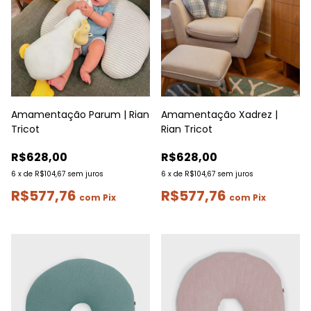
Amamentação Parum | Rian
Amamentação Xadrez |
Tricot
Rian Tricot
R$628,00
R$628,00
6
x
de
R$104,67
sem juros
6
x
de
R$104,67
sem juros
R$577,76
R$577,76
com
Pix
com
Pix