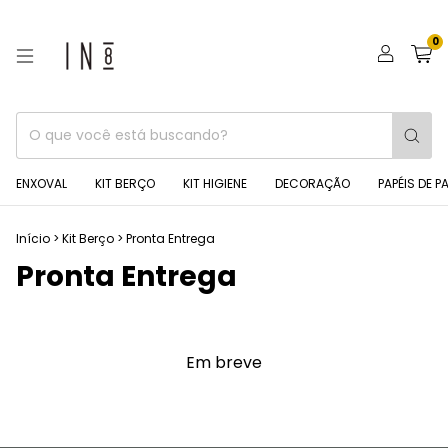
0
ENXOVAL
KIT BERÇO
KIT HIGIENE
DECORAÇÃO
PAPÉIS DE P
Início
>
Kit Berço
>
Pronta Entrega
Pronta Entrega
Em breve