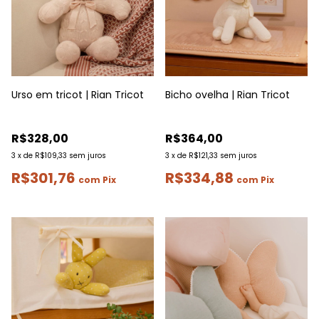
Urso em tricot | Rian Tricot
Bicho ovelha | Rian Tricot
R$328,00
R$364,00
3
x
de
R$109,33
sem juros
3
x
de
R$121,33
sem juros
R$301,76
R$334,88
com
Pix
com
Pix