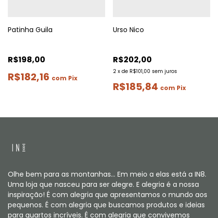
Patinha Guila
Urso Nico
R$198,00
R$202,00
2
x
de
R$101,00
sem juros
R$182,16
com
Pix
R$185,84
com
Pix
Olhe bem para as montanhas... Em meio a elas está a IN8.
Uma loja que nasceu para ser alegre. E alegria é a nossa
inspiração! É com alegria que apresentamos o mundo aos
pequenos. É com alegria que buscamos produtos e ideias
para quartos incríveis. É com alegria que convivemos