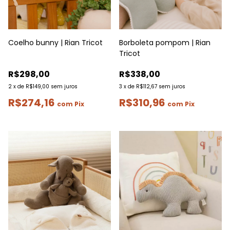
Coelho bunny | Rian Tricot
Borboleta pompom | Rian
Tricot
R$298,00
R$338,00
2
x
de
R$149,00
sem juros
3
x
de
R$112,67
sem juros
R$274,16
R$310,96
com
Pix
com
Pix