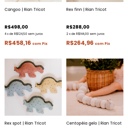
Cangoo | Rian Tricot
Rex finn | Rian Tricot
R$498,00
R$288,00
4
x
de
R$124,50
sem juros
2
x
de
R$144,00
sem juros
R$458,16
R$264,96
com
Pix
com
Pix
Rex spot | Rian Tricot
Centopéia gelo | Rian Tricot