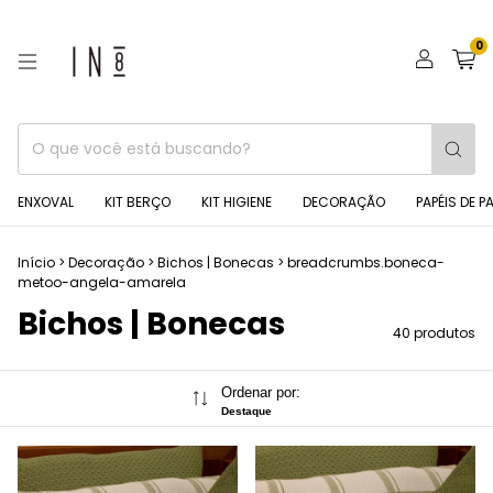
0
ENXOVAL
KIT BERÇO
KIT HIGIENE
DECORAÇÃO
PAPÉIS DE P
Início
>
Decoração
>
Bichos | Bonecas
>
breadcrumbs.boneca-
metoo-angela-amarela
Bichos | Bonecas
40 produtos
Ordenar por:
Destaque