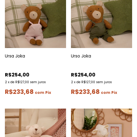
Ursa Joka
Urso Joka
R$254,00
R$254,00
2
x
de
R$127,00
sem juros
2
x
de
R$127,00
sem juros
R$233,68
R$233,68
com
Pix
com
Pix