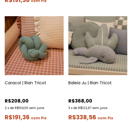
R$191,36
com
Pix
Caracol | Rian Tricot
Baleia Ju | Rian Tricot
R$208,00
R$368,00
2
x
de
R$104,00
sem juros
3
x
de
R$122,67
sem juros
R$191,36
R$338,56
com
Pix
com
Pix