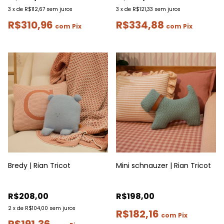
3
x
de
R$112,67
sem juros
3
x
de
R$121,33
sem juros
R$310,96
R$334,88
com
Pix
com
Pix
Bredy | Rian Tricot
Mini schnauzer | Rian Tricot
R$208,00
R$198,00
2
x
de
R$104,00
sem juros
R$182,16
com
Pix