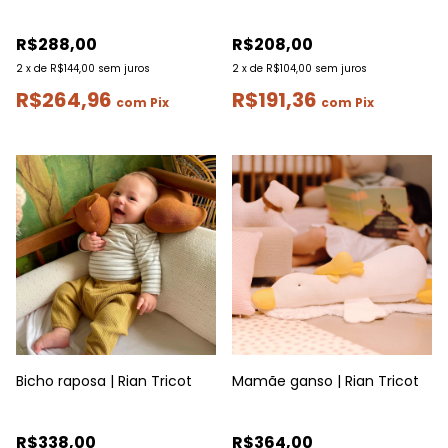
R$288,00
R$208,00
2
x
de
R$144,00
sem juros
2
x
de
R$104,00
sem juros
R$264,96
R$191,36
com
Pix
com
Pix
Bicho raposa | Rian Tricot
Mamãe ganso | Rian Tricot
R$338,00
R$364,00