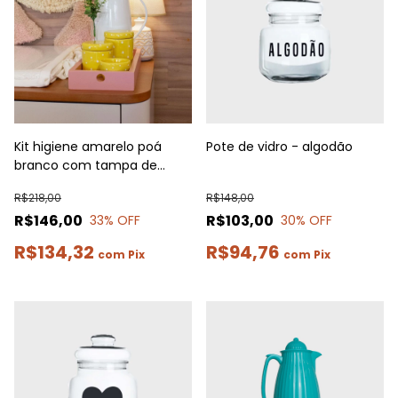
Kit higiene amarelo poá
Pote de vidro - algodão
branco com tampa de
porcelana
R$218,00
R$148,00
R$146,00
R$103,00
33
% OFF
30
% OFF
R$134,32
R$94,76
com
Pix
com
Pix