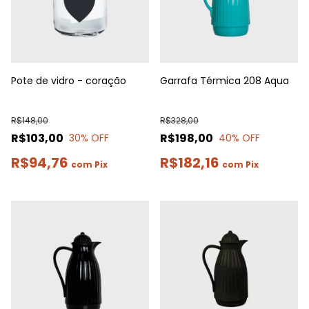
Pote de vidro - coração
Garrafa Térmica 208 Aqua
R$148,00
R$328,00
R$103,00
R$198,00
30
% OFF
40
% OFF
R$94,76
R$182,16
com
Pix
com
Pix