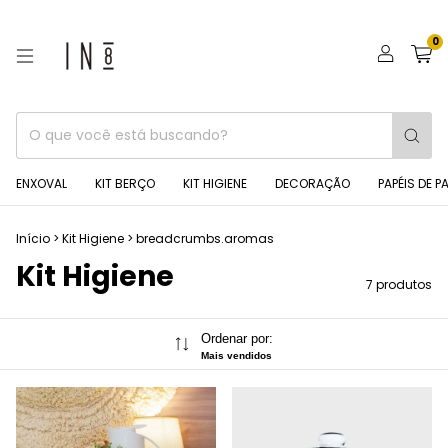
0
ENXOVAL
KIT BERÇO
KIT HIGIENE
DECORAÇÃO
PAPÉIS DE P
Início
>
Kit Higiene
>
breadcrumbs.aromas
Kit Higiene
7 produtos
Ordenar por:
Mais vendidos