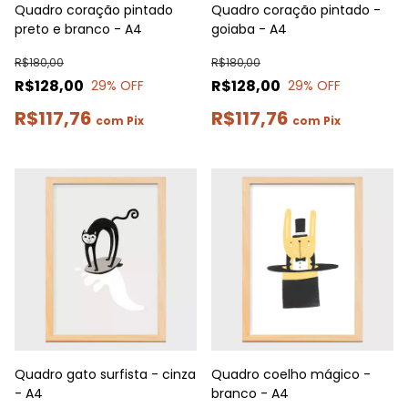
Quadro coração pintado
Quadro coração pintado -
preto e branco - A4
goiaba - A4
R$180,00
R$180,00
R$128,00
R$128,00
29
% OFF
29
% OFF
R$117,76
R$117,76
com
Pix
com
Pix
Quadro gato surfista - cinza
Quadro coelho mágico -
- A4
branco - A4