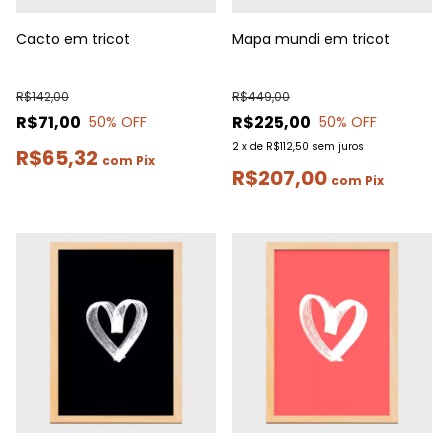
Cacto em tricot
Mapa mundi em tricot
R$142,00
R$449,00
R$71,00
R$225,00
50
% OFF
50
% OFF
2
x
de
R$112,50
sem juros
R$65,32
com
Pix
R$207,00
com
Pix