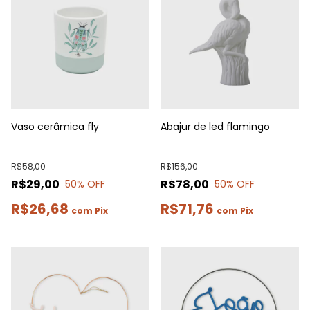
Vaso cerâmica fly
Abajur de led flamingo
R$58,00
R$156,00
R$29,00
R$78,00
50
% OFF
50
% OFF
R$26,68
R$71,76
com
Pix
com
Pix