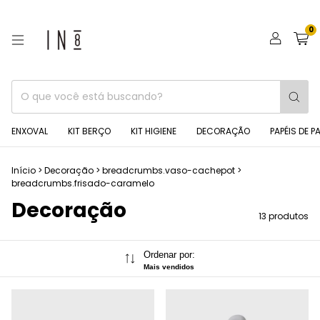
0
ENXOVAL
KIT BERÇO
KIT HIGIENE
DECORAÇÃO
PAPÉIS DE P
Início
>
Decoração
>
breadcrumbs.vaso-cachepot
>
breadcrumbs.frisado-caramelo
Decoração
13 produtos
Ordenar por:
Mais vendidos