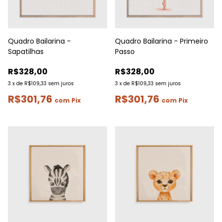
Quadro Bailarina -
Quadro Bailarina - Primeiro
Sapatilhas
Passo
R$328,00
R$328,00
3
x
de
R$109,33
sem juros
3
x
de
R$109,33
sem juros
R$301,76
R$301,76
com
Pix
com
Pix