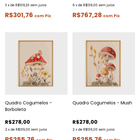
3
x
de
R$109,33
sem juros
6
x
de
R$139,00
sem juros
R$301,76
R$767,28
com
Pix
com
Pix
Quadro Cogumelos -
Quadro Cogumelos - Mush
Borboleta
R$278,00
R$278,00
2
x
de
R$139,00
sem juros
2
x
de
R$139,00
sem juros
R$255,76
R$255,76