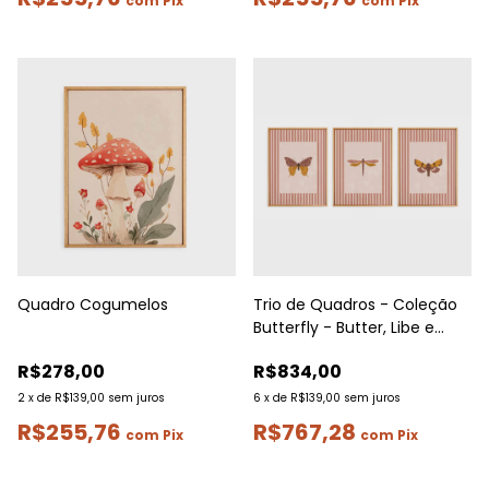
com
Pix
com
Pix
Quadro Cogumelos
Trio de Quadros - Coleção
Butterfly - Butter, Libe e
Terfly | A4
R$278,00
R$834,00
2
x
de
R$139,00
sem juros
6
x
de
R$139,00
sem juros
R$255,76
R$767,28
com
Pix
com
Pix