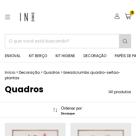
0
ENXOVAL
KIT BERÇO
KIT HIGIENE
DECORAÇÃO
PAPÉIS DE P
Início
>
Decoração
>
Quadros
>
breadcrumbs.quadro-sertao-
plantas
Quadros
141 produtos
Ordenar por:
Destaque