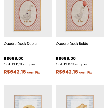
Quadro Duck Dupla
Quadro Duck Balão
R$698,00
R$698,00
6
x
de
R$116,33
sem juros
6
x
de
R$116,33
sem juros
R$642,16
R$642,16
com
Pix
com
Pix