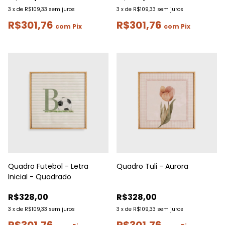
3
x
de
R$109,33
sem juros
3
x
de
R$109,33
sem juros
R$301,76
R$301,76
com
Pix
com
Pix
Quadro Futebol - Letra
Quadro Tuli - Aurora
Inicial - Quadrado
R$328,00
R$328,00
3
x
de
R$109,33
sem juros
3
x
de
R$109,33
sem juros