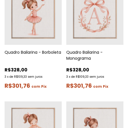
Quadro Bailarina - Borboleta
Quadro Bailarina -
Monograma
R$328,00
R$328,00
3
x
de
R$109,33
sem juros
3
x
de
R$109,33
sem juros
R$301,76
R$301,76
com
Pix
com
Pix