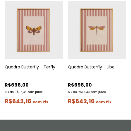
Quadro Butterfly - Terfly
Quadro Butterfly - Libe
R$698,00
R$698,00
6
x
de
R$116,33
sem juros
6
x
de
R$116,33
sem juros
R$642,16
R$642,16
com
Pix
com
Pix