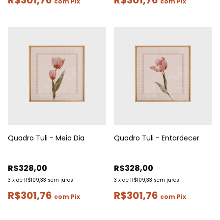
R$301,76
R$301,76
com
Pix
com
Pix
Quadro Tuli - Meio Dia
Quadro Tuli - Entardecer
R$328,00
R$328,00
3
x
de
R$109,33
sem juros
3
x
de
R$109,33
sem juros
R$301,76
R$301,76
com
Pix
com
Pix