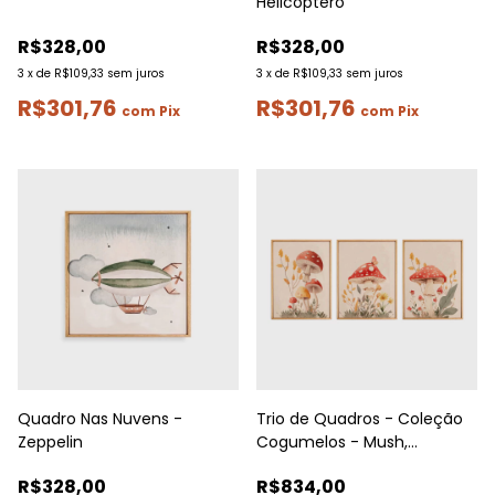
Helicóptero
R$328,00
R$328,00
3
x
de
R$109,33
sem juros
3
x
de
R$109,33
sem juros
R$301,76
R$301,76
com
Pix
com
Pix
Quadro Nas Nuvens -
Trio de Quadros - Coleção
Zeppelin
Cogumelos - Mush,
Borboleta e Cogumelos | A4
R$328,00
R$834,00