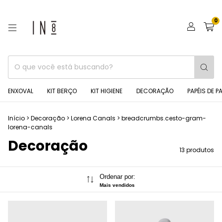
0
ENXOVAL
KIT BERÇO
KIT HIGIENE
DECORAÇÃO
PAPÉIS DE P
Início
>
Decoração
>
Lorena Canals
>
breadcrumbs.cesto-gram-
lorena-canals
Decoração
13 produtos
Ordenar por:
Mais vendidos