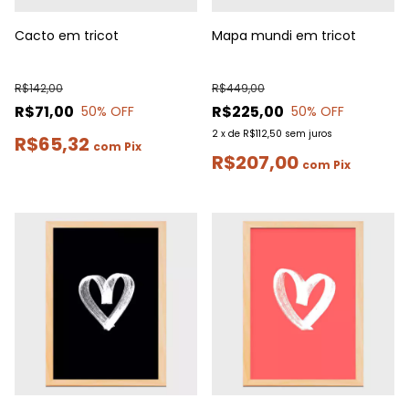
Cacto em tricot
Mapa mundi em tricot
R$142,00
R$449,00
R$71,00
R$225,00
50
% OFF
50
% OFF
2
x
de
R$112,50
sem juros
R$65,32
com
Pix
R$207,00
com
Pix