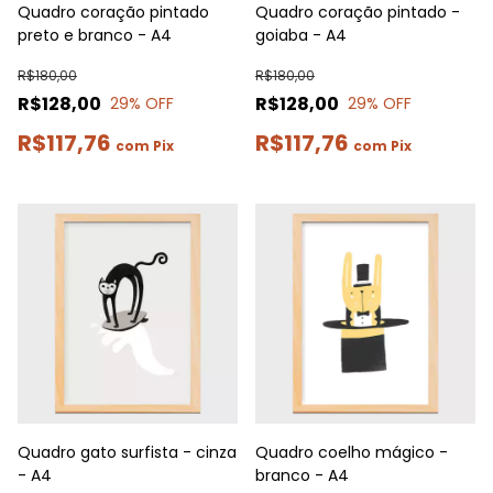
Quadro coração pintado
Quadro coração pintado -
preto e branco - A4
goiaba - A4
R$180,00
R$180,00
R$128,00
R$128,00
29
% OFF
29
% OFF
R$117,76
R$117,76
com
Pix
com
Pix
Quadro gato surfista - cinza
Quadro coelho mágico -
- A4
branco - A4