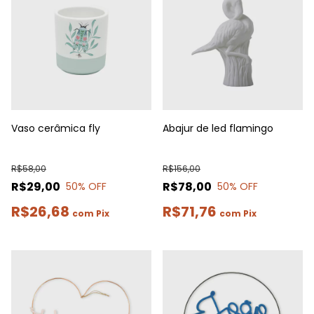
Vaso cerâmica fly
Abajur de led flamingo
R$58,00
R$156,00
R$29,00
R$78,00
50
% OFF
50
% OFF
R$26,68
R$71,76
com
Pix
com
Pix