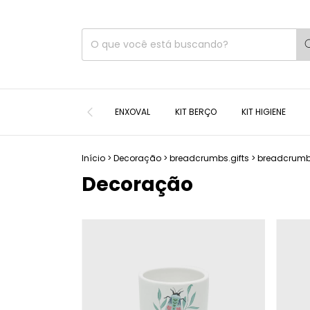
ENXOVAL
KIT BERÇO
KIT HIGIENE
Início
>
Decoração
>
breadcrumbs.gifts
>
breadcrumbs
Decoração