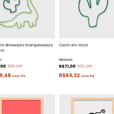
to dinossauro branquiossauro
Cacto em tricot
cot
0
R$142,00
,00
R$71,00
50
% OFF
50
% OFF
9,48
R$65,32
com
Pix
com
Pix