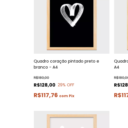
Quadro coração pintado preto e
Quadro
branco - A4
A4
R$180,00
R$180,0
R$128,00
R$128
29
% OFF
R$117,76
R$11
com
Pix