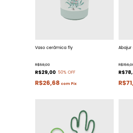
Vaso cerâmica fly
Abajur
R$58,00
R$156,0
R$29,00
R$78
50
% OFF
R$26,68
R$71
com
Pix