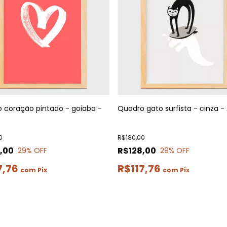
 coração pintado - goiaba -
Quadro gato surfista - cinza -
0
R$180,00
,00
R$128,00
29
% OFF
29
% OFF
7,76
R$117,76
com
Pix
com
Pix