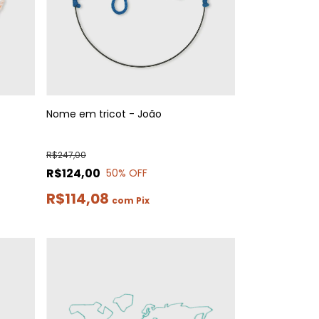
Nome em tricot - João
R$247,00
R$124,00
50
% OFF
R$114,08
com
Pix