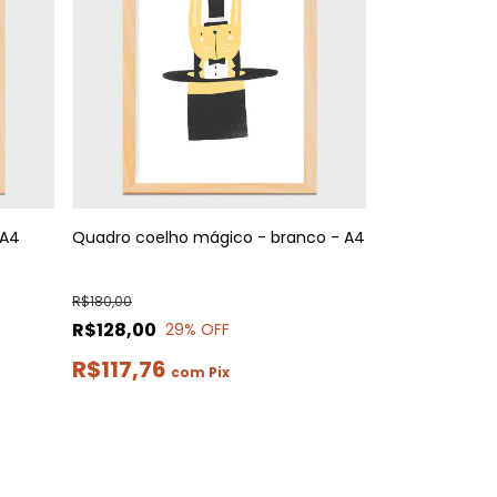
 A4
Quadro coelho mágico - branco - A4
R$180,00
R$128,00
29
% OFF
R$117,76
com
Pix