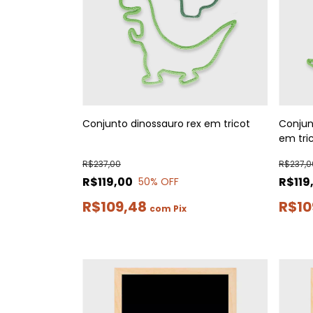
Conjunto dinossauro rex em tricot
Conjun
em tri
R$237,00
R$237,0
R$119,00
R$119
50
% OFF
R$109,48
R$10
com
Pix