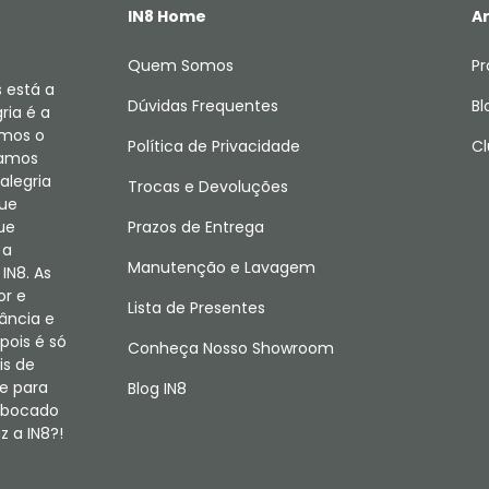
IN8 Home
Ar
Quem Somos
Pr
 está a
Dúvidas Frequentes
Bl
ria é a
amos o
Política de Privacidade
Cl
camos
alegria
Trocas e Devoluções
que
ue
Prazos de Entrega
 a
Manutenção e Lavagem
IN8. As
or e
Lista de Presentes
fância e
pois é só
Conheça Nosso Showroom
is de
e para
Blog IN8
m bocado
 a IN8?!