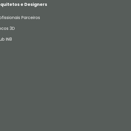
quitetos e Designers
ofissionais Parceiros
ocos 3D
ub IN8