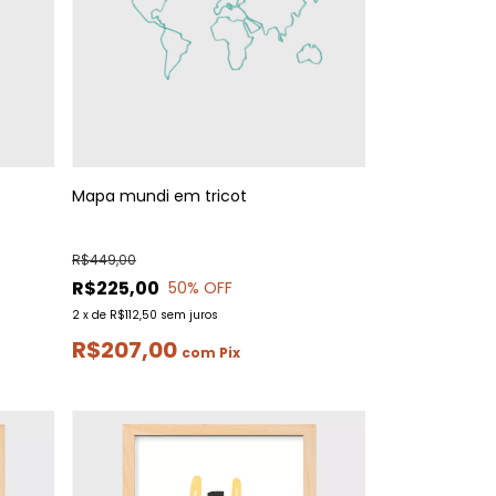
Mapa mundi em tricot
R$449,00
R$225,00
50
% OFF
2
x
de
R$112,50
sem juros
R$207,00
com
Pix