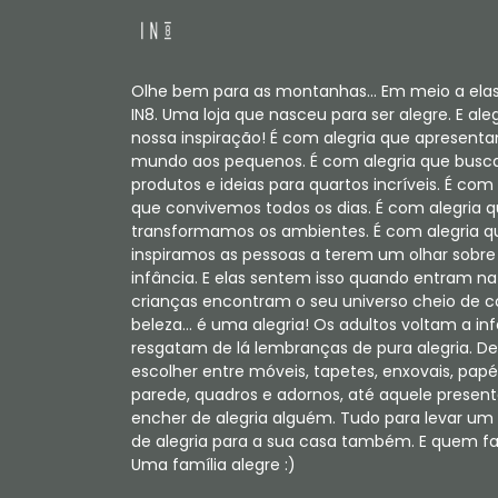
Olhe bem para as montanhas... Em meio a elas
IN8. Uma loja que nasceu para ser alegre. E aleg
nossa inspiração! É com alegria que apresent
mundo aos pequenos. É com alegria que bus
produtos e ideias para quartos incríveis. É com 
que convivemos todos os dias. É com alegria 
transformamos os ambientes. É com alegria q
inspiramos as pessoas a terem um olhar sobre
infância. E elas sentem isso quando entram na 
crianças encontram o seu universo cheio de c
beleza... é uma alegria! Os adultos voltam a in
resgatam de lá lembranças de pura alegria. De
escolher entre móveis, tapetes, enxovais, papé
parede, quadros e adornos, até aquele present
encher de alegria alguém. Tudo para levar u
de alegria para a sua casa também. E quem faz
Uma família alegre :)