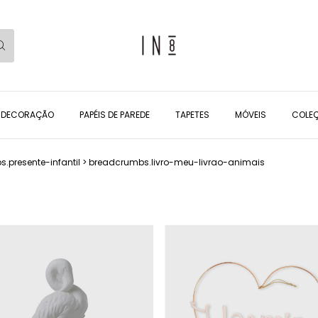
DECORAÇÃO
PAPÉIS DE PAREDE
TAPETES
MÓVEIS
COLEÇ
.presente-infantil
>
breadcrumbs.livro-meu-livrao-animais