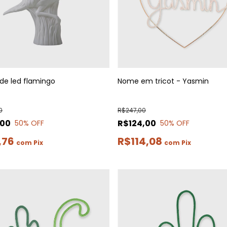
 de led flamingo
Nome em tricot - Yasmin
0
R$247,00
,00
R$124,00
50
% OFF
50
% OFF
,76
R$114,08
com
Pix
com
Pix