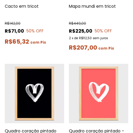
Cacto em tricot
Mapa mundi em tricot
R$142,00
R$449,00
R$71,00
R$225,00
50
% OFF
50
% OFF
2
x
de
R$112,50
sem juros
R$65,32
com
Pix
R$207,00
com
Pix
Quadro coração pintado
Quadro coração pintado -