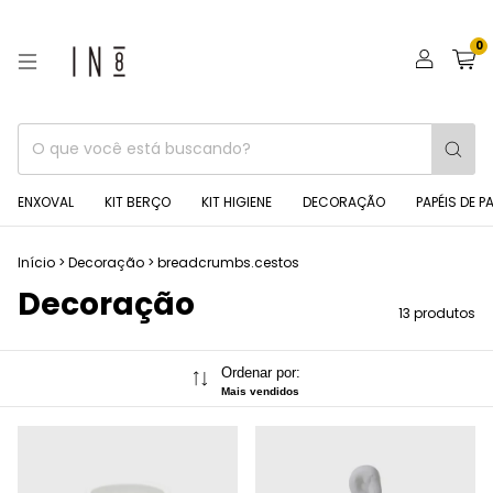
0
ENXOVAL
KIT BERÇO
KIT HIGIENE
DECORAÇÃO
PAPÉIS DE P
Início
>
Decoração
>
breadcrumbs.cestos
Decoração
13 produtos
Ordenar por:
Mais vendidos