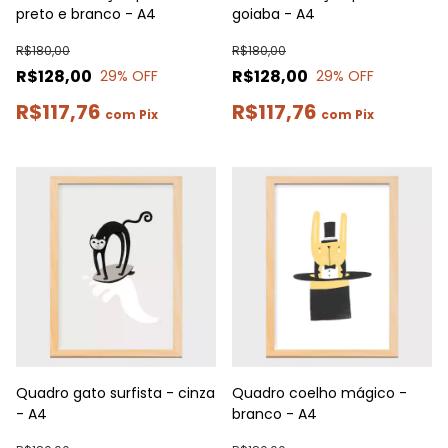
preto e branco - A4
goiaba - A4
R$180,00
R$180,00
R$128,00
R$128,00
29
% OFF
29
% OFF
R$117,76
R$117,76
com
Pix
com
Pix
Quadro gato surfista - cinza
Quadro coelho mágico -
- A4
branco - A4