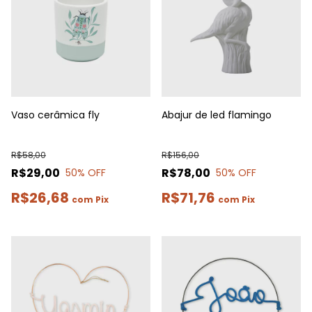
Vaso cerâmica fly
Abajur de led flamingo
R$58,00
R$156,00
R$29,00
R$78,00
50
% OFF
50
% OFF
R$26,68
R$71,76
com
Pix
com
Pix