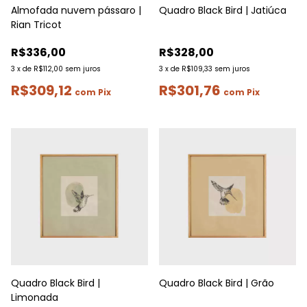
Almofada nuvem pássaro |
Quadro Black Bird | Jatiúca
Rian Tricot
R$336,00
R$328,00
3
x
de
R$112,00
sem juros
3
x
de
R$109,33
sem juros
R$309,12
R$301,76
com
Pix
com
Pix
Quadro Black Bird |
Quadro Black Bird | Grão
Limonada