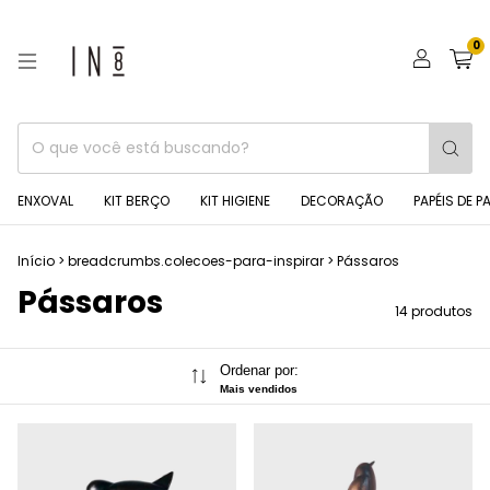
0
ENXOVAL
KIT BERÇO
KIT HIGIENE
DECORAÇÃO
PAPÉIS DE P
Início
>
breadcrumbs.colecoes-para-inspirar
>
Pássaros
Pássaros
14 produtos
Ordenar por:
Mais vendidos