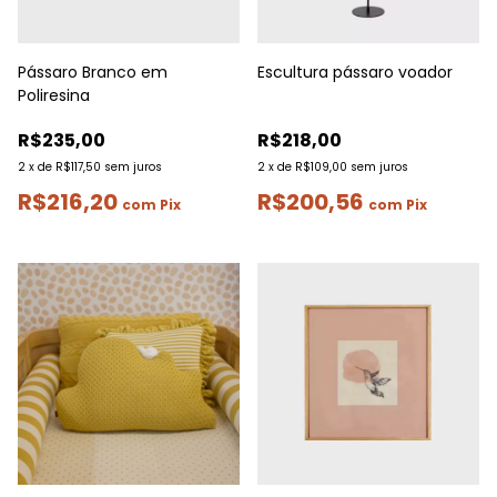
Pássaro Branco em
Escultura pássaro voador
Poliresina
R$235,00
R$218,00
2
x
de
R$117,50
sem juros
2
x
de
R$109,00
sem juros
R$216,20
R$200,56
com
Pix
com
Pix