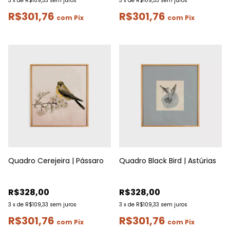
3
x
de
R$109,33
sem juros
3
x
de
R$109,33
sem juros
R$301,76
R$301,76
com
Pix
com
Pix
Quadro Cerejeira | Pássaro
Quadro Black Bird | Astúrias
R$328,00
R$328,00
3
x
de
R$109,33
sem juros
3
x
de
R$109,33
sem juros
R$301,76
R$301,76
com
Pix
com
Pix