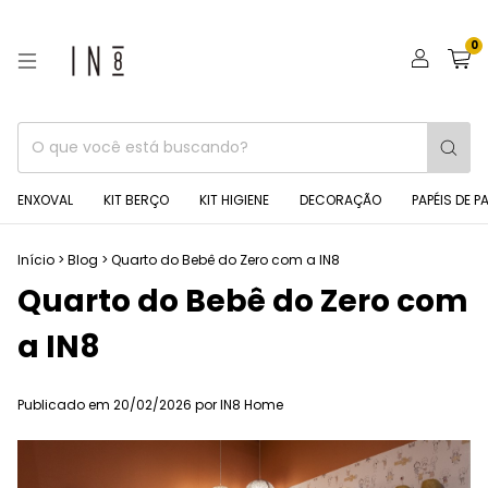
0
ENXOVAL
KIT BERÇO
KIT HIGIENE
DECORAÇÃO
PAPÉIS DE P
Início
>
Blog
>
Quarto do Bebê do Zero com a IN8
Quarto do Bebê do Zero com
a IN8
Publicado em 20/02/2026 por IN8 Home